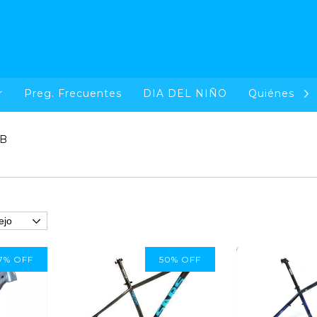
r
Preg. Frecuentes
DIA DEL NIÑO
Quiénes So
B
7
%
OFF
50
%
OFF