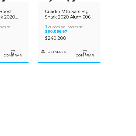
Boost
Cuadro Mtb Sars Big
rk 2020
Shark 2020 Alum 6061
 Acc +
+ Acc
erés de
3
cuotas sin interés de
$80.066,67
$240.200
DETALLES
COMPRAR
COMPRAR