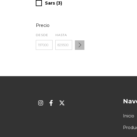
Sars (3)
Precio
DESDE
HASTA
Nav
Inicio
Produ