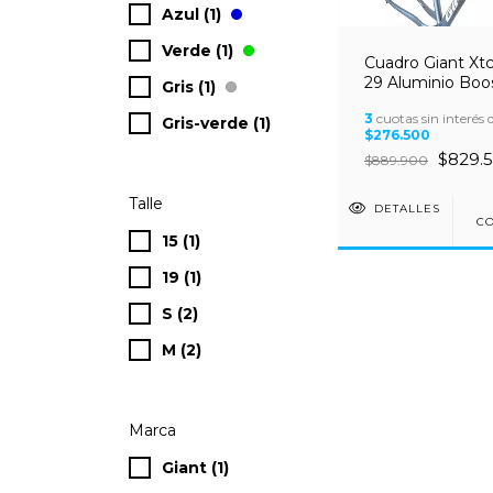
Azul (1)
Verde (1)
Cuadro Giant Xtc
29 Aluminio Boo
Gris (1)
Pasante
3
cuotas sin interés 
Gris-verde (1)
$276.500
$829.
$889.900
Talle
DETALLES
C
15 (1)
19 (1)
S (2)
M (2)
Marca
Giant (1)