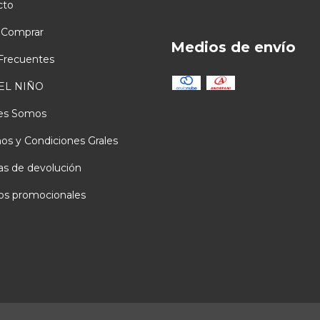
cto
Comprar
Medios de envío
Frecuentes
EL NIÑO
es Somos
os y Condiciones Grales
cas de devolución
os promocionales