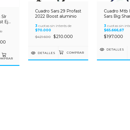
Cuadro Mtb 
Cuadro Sars 29 Profast
Sars Big Sha
2022 Boost aluminio
 Slr
Alum 6061 C/
st Eje
3
cuotas sin int
3
cuotas sin interés de
Eje
$65.666,67
$70.000
de
$197.000
$210.000
$421.600
500
DETALLES
DETALLES
OMPRAR