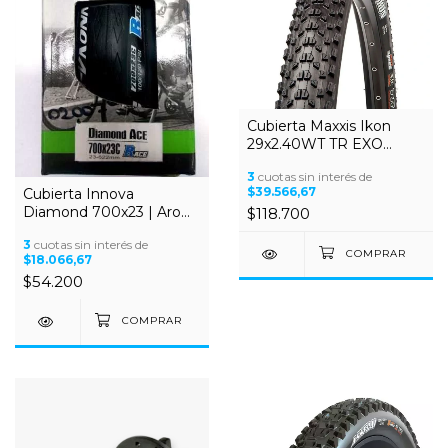
Cubierta Maxxis Ikon
29x2.40WT TR EXO
MaxxSpeed
3
cuotas sin interés de
$39.566,67
Cubierta Innova
Diamond 700x23 | Aro
$118.700
Sin Alambre - Ruta Ligera
3
cuotas sin interés de
y Rápida
$18.066,67
$54.200