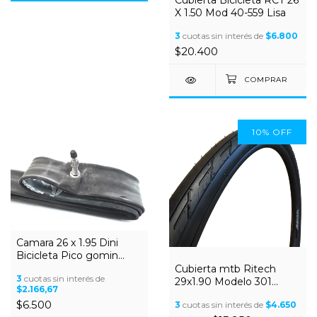
X 1.50 Mod 40-559 Lisa
3
cuotas sin interés de
$6.800
$20.400
10
%
OFF
Camara 26 x 1.95 Dini
Bicicleta Pico gomin
común
Cubierta mtb Ritech
3
cuotas sin interés de
29x1.90 Modelo 301
$2.166,67
Negra Semi Slick
$6.500
3
cuotas sin interés de
$4.650