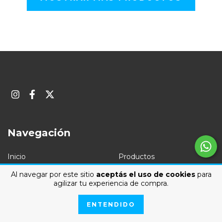
Navegación
Inicio
Productos
Al navegar por este sitio
aceptás el uso de cookies
para
Contacto
Cómo Comprar
agilizar tu experiencia de compra.
Preg. Frecuentes
DIA DEL NIÑO
ENTENDIDO
Quiénes Somos
Términos y Condiciones
Grales