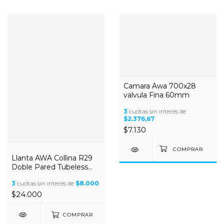
Camara Awa 700x28
valvula Fina 60mm
3
cuotas sin interés de
$2.376,67
$7.130
Llanta AWA Collina R29
Doble Pared Tubeless
30mm MTB Gravel
3
cuotas sin interés de
$8.000
$24.000
COMPRAR