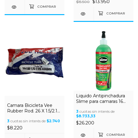
$13.950
$15.500
Liquido Antipinchadura
Slime para camaras 16
Camara Bicicleta Vee
onzas
Rubber Rod. 26 X 1.5/2.125
3
cuotas sin interés de
$8.733,33
Valvula Auto 48mm
3
cuotas sin interés de
$2.740
$26.200
$8.220