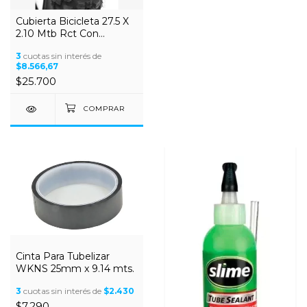
Cubierta Bicicleta 27.5 X
2.10 Mtb Rct Con
Alambre
3
cuotas sin interés de
$8.566,67
$25.700
Cinta Para Tubelizar
WKNS 25mm x 9.14 mts.
3
cuotas sin interés de
$2.430
$7.290