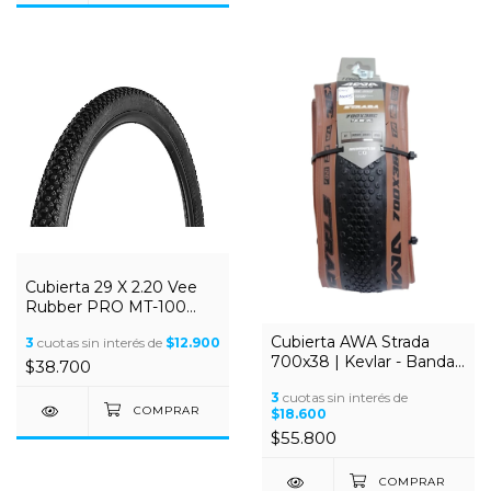
Cubierta 29 X 2.20 Vee
Rubber PRO MT-100
Con Alambre
Cubierta AWA Strada
3
cuotas sin interés de
$12.900
700x38 | Kevlar - Banda
$38.700
Marrón - 120TPI -
3
cuotas sin interés de
Gravel/Asfalto - Plegable
$18.600
$55.800