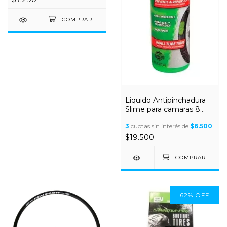
Liquido Antipinchadura
Slime para camaras 8
onzas
3
cuotas sin interés de
$6.500
$19.500
62
%
OFF