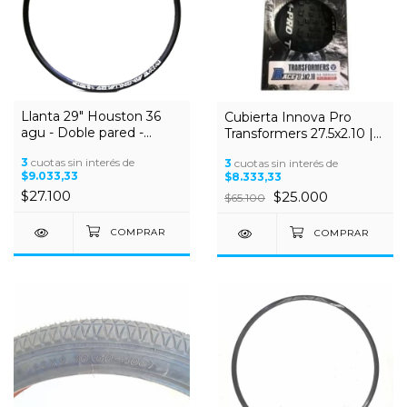
Llanta 29" Houston 36
Cubierta Innova Pro
agu - Doble pared -
Transformers 27.5x2.10 |
Ancha
MTB - Kevlar - 520g - 35-
3
cuotas sin interés de
3
cuotas sin interés de
65 PSI - Rodado 27.5
$9.033,33
$8.333,33
$27.100
$25.000
$65.100