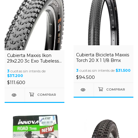
Cubierta Bicicleta Maxxis
Cubierta Maxxis Ikon
Torch 20 X 1 1/8 Bmx
29x2.20 3c Exo Tubeless
Negra
3
cuotas sin interés de
$31.500
3
cuotas sin interés de
$37.200
$94.500
$111.600