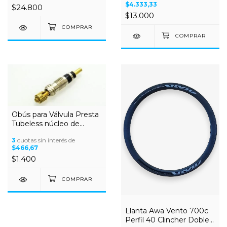
$4.333,33
$24.800
$13.000
Obús para Válvula Presta
Tubeless núcleo de
repuesto
3
cuotas sin interés de
$466,67
$1.400
Llanta Awa Vento 700c
Perfil 40 Clincher Doble