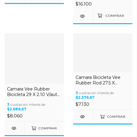
$16.100
Camara Bicicleta Vee
Rubber Rod 27.5 X
1.50/1.7 Val Auto
Camara Vee Rubber
3
cuotas sin interés de
Bicicleta 29 X 2.10 V/auto
$2.376,67
Mtb En Caja
$7.130
3
cuotas sin interés de
$2.686,67
$8.060
COMPRAR
COMPRAR