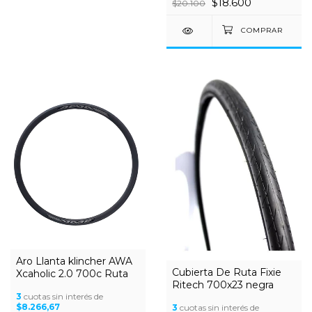
$18.600
$20.100
Aro Llanta klincher AWA
Cubierta De Ruta Fixie
Xcaholic 2.0 700c Ruta
Ritech 700x23 negra
3
cuotas sin interés de
$8.266,67
3
cuotas sin interés de