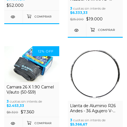
29x2.10 c/alambre
$52.000
3
cuotas sin interés de
$6.333,33
$19.000
$25.200
12
%
OFF
Camara 26 X 1.90 Camel
V/auto (50-559)
3
cuotas sin interés de
Llanta de Aluminio R26
$2.453,33
Andes - 36 Agujero V-
$7.360
$8.320
brake Disco
3
cuotas sin interés de
$5.366,67