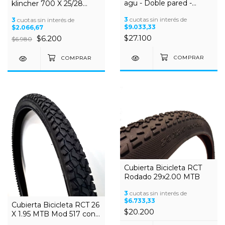
agu - Doble pared -
klincher 700 X 25/28
Ancha
valvula fina 60mm Ruta
3
cuotas sin interés de
3
cuotas sin interés de
$9.033,33
$2.066,67
$27.100
$6.200
$6.980
Cubierta Bicicleta RCT
Rodado 29x2.00 MTB
3
cuotas sin interés de
$6.733,33
Cubierta Bicicleta RCT 26
$20.200
X 1.95 MTB Mod 517 con
tacos