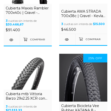
Cubierta Maxxis Rambler
Cubierta AWA STRADA
700x40c | Gravel -
700x38c | Gravel - Kevlar
EXO/TR - Dual - 480g -
- Banda Marrón - 455g -
3
cuotas sin interés de
Tubeless Ready
3
cuotas sin interés de
$15.500
$30.466,67
60 TPI - Sin Alambre
$46.500
$91.400
25
%
OFF
Cubierta mtb Vittoria
Barzo 29x2.25 XCR con
alambre
Cubierta Bicicleta Vee
3
cuotas sin interés de
Rubber KATANA 8 -
$17.333,33