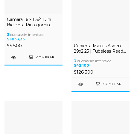
Camara 16 x 1 3/4 Dini
Bicicleta Pico gomin
comun
3
cuotas sin interés de
$1.833,33
$5.500
Cubierta Maxxis Aspen
29x2.25 | Tubeless Ready
- 120 TPI - Dual
3
cuotas sin interés de
Compound - 660g
$42.100
$126.300