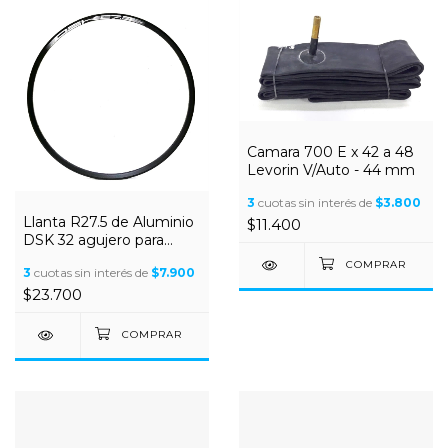
Camara 700 E x 42 a 48
Levorin V/Auto - 44 mm
3
cuotas sin interés de
$3.800
Llanta R27.5 de Aluminio
$11.400
DSK 32 agujero para
Disco
3
cuotas sin interés de
$7.900
$23.700