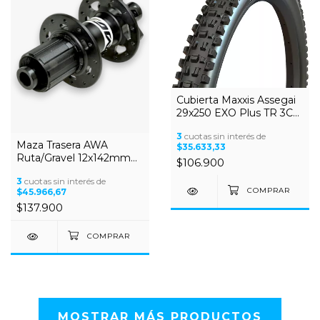
Cubierta Maxxis Assegai
29x250 EXO Plus TR 3C
MaxxTerra MTB
3
cuotas sin interés de
Maza Trasera AWA
$35.633,33
Ruta/Gravel 12x142mm
$106.900
Disc 6 Tornillos - 24H -
3
cuotas sin interés de
Rulemanes Sellados
$45.966,67
Quad
$137.900
MOSTRAR MÁS PRODUCTOS