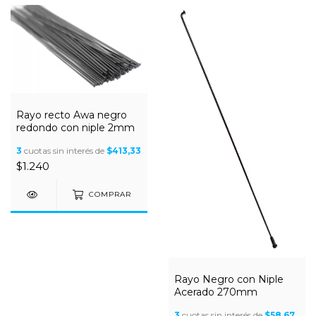
Rayo recto Awa negro
redondo con niple 2mm
3
cuotas sin interés de
$413,33
$1.240
COMPRAR
Rayo Negro con Niple
Acerado 270mm
3
cuotas sin interés de
$58,67