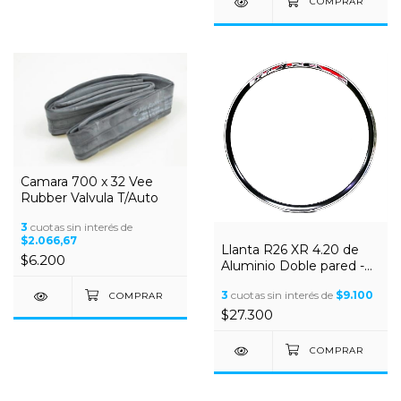
Camara 700 x 32 Vee
Rubber Valvula T/Auto
3
cuotas sin interés de
$2.066,67
Llanta R26 XR 4.20 de
$6.200
Aluminio Doble pared -
36 agujero
3
cuotas sin interés de
$9.100
$27.300