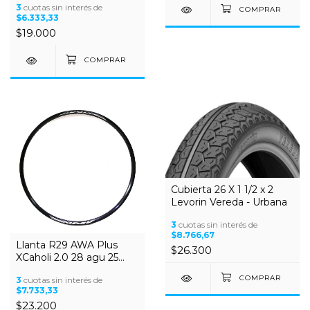
3
cuotas sin interés de
$6.333,33
$19.000
Cubierta 26 X 1 1/2 x 2
Levorin Vereda - Urbana
3
cuotas sin interés de
$8.766,67
Llanta R29 AWA Plus
$26.300
XCaholi 2.0 28 agu 25
mm - Tubeless
3
cuotas sin interés de
$7.733,33
$23.200