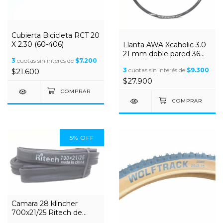
Cubierta Bicicleta RCT 20
X 2.30 (60-406)
Llanta AWA Xcaholic 3.0
21 mm doble pared 36
3
cuotas sin interés de
$7.200
Agu R29 Aluminio
3
cuotas sin interés de
$9.300
$21.600
$27.900
5
%
OFF
Camara 28 klincher
700x21/25 Ritech de
Ruta Presta 60 mm