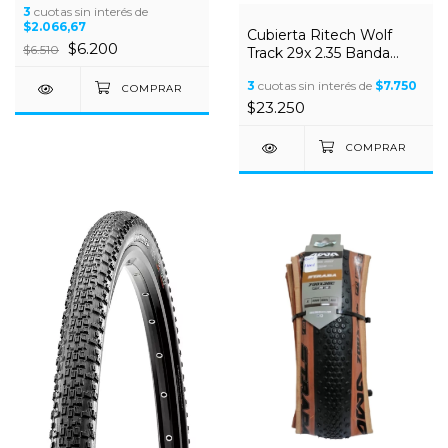
3
cuotas sin interés de
$2.066,67
Cubierta Ritech Wolf
$6.200
$6.510
Track 29x 2.35 Banda
Marron
3
cuotas sin interés de
$7.750
$23.250