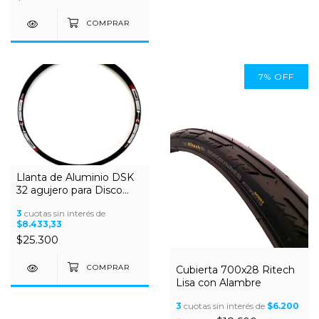
7
%
OFF
Llanta de Aluminio DSK
32 agujero para Disco
R29
3
cuotas sin interés de
$8.433,33
$25.300
Cubierta 700x28 Ritech
Lisa con Alambre
3
cuotas sin interés de
$6.200