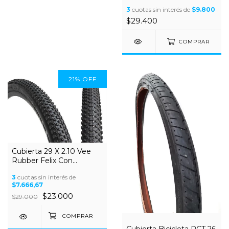
Pared Ideal Para Ruta
3
cuotas sin interés de
$9.800
$29.400
COMPRAR
21
%
OFF
Cubierta 29 X 2.10 Vee
Rubber Felix Con
Alambre
3
cuotas sin interés de
$7.666,67
$23.000
$29.000
Cubierta Bicicleta RCT 26