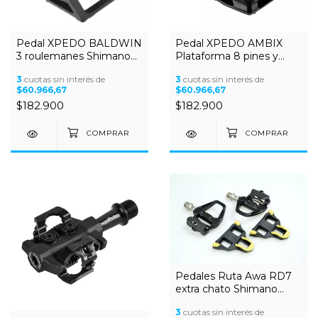
Pedal XPEDO BALDWIN
Pedal XPEDO AMBIX
3 roulemanes Shimano
Plataforma 8 pines y
compatible
Traba de un lado
3
cuotas sin interés de
3
cuotas sin interés de
Shimano compatible
$60.966,67
$60.966,67
$182.900
$182.900
Pedales Ruta Awa RD7
extra chato Shimano
compatible
3
cuotas sin interés de