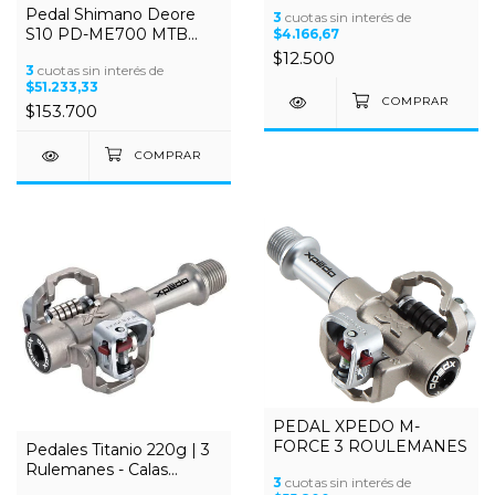
zapatillas comunes los
Pedal Shimano Deore
3
cuotas sin interés de
PEDALES MTB
S10 PD-ME700 MTB
$4.166,67
SPD c/calas
$12.500
3
cuotas sin interés de
$51.233,33
$153.700
PEDAL XPEDO M-
FORCE 3 ROULEMANES
Pedales Titanio 220g | 3
Rulemanes - Calas
3
cuotas sin interés de
XPEDO SPD - MTB / XC /