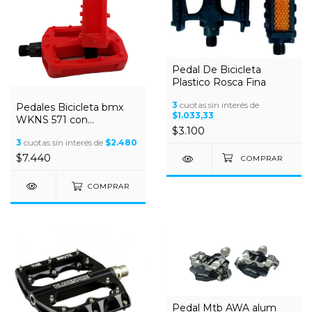
Pedal De Bicicleta
Plastico Rosca Fina
3
cuotas sin interés de
Pedales Bicicleta bmx
$1.033,33
WKNS 571 con
$3.100
Plataforma y Pin
3
cuotas sin interés de
$2.480
Plasticos
$7.440
COMPRAR
Pedal Mtb AWA alum