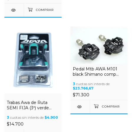
Pedal Mtb AWA M101
black Shimano comp
Roul Sellado
3
cuotas sin interés de
$23.766,67
$71.300
Trabas Awa de Ruta
SEMI FIJA (3º) verde
COMPATIBLE Shimano
3
cuotas sin interés de
$4.900
SPD-SL
$14.700