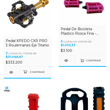
Pedal De Bicicleta
Plastico Rosca Fina -
Rosa o blanco - Especial
Pedal XPEDO CXR PRO
3
cuotas sin interés de
rodado 16/20
3 Roulemanes Eje Titanio
$1.033,33
$3.100
3
cuotas sin interés de
$111.066,67
COMPRAR
$333.200