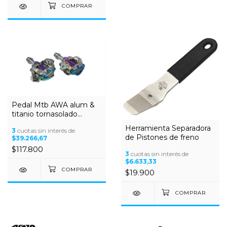
Pedal Mtb AWA alum &
titanio tornasolado
Shimano comp
Herramienta Separadora
3
cuotas sin interés de
c/rulemanes
de Pistones de freno
$39.266,67
$117.800
3
cuotas sin interés de
$6.633,33
$19.900