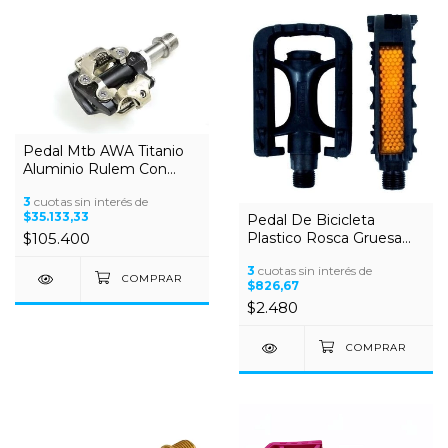
Pedal Mtb AWA Titanio
Aluminio Rulem Con
Traba SPD
3
cuotas sin interés de
$35.133,33
Pedal De Bicicleta
Plastico Rosca Gruesa
$105.400
9/16 - Rodado 16/20
3
cuotas sin interés de
$826,67
$2.480