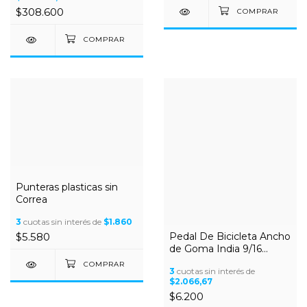
$308.600
Punteras plasticas sin
Correa
3
cuotas sin interés de
$1.860
$5.580
Pedal De Bicicleta Ancho
de Goma India 9/16
Rosca gruesa
3
cuotas sin interés de
$2.066,67
$6.200