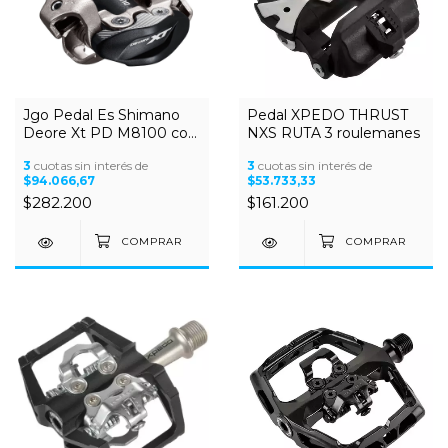
Jgo Pedal Es Shimano
Pedal XPEDO THRUST
Deore Xt PD M8100 con
NXS RUTA 3 roulemanes
calas
3
cuotas sin interés de
3
cuotas sin interés de
$94.066,67
$53.733,33
$282.200
$161.200