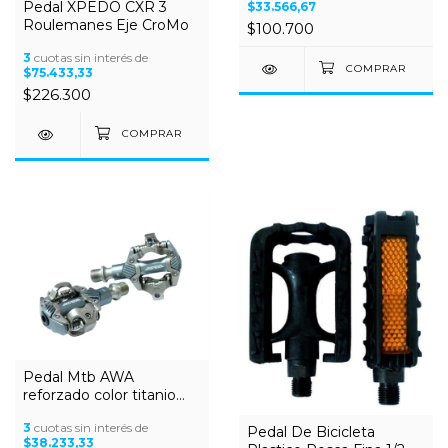
Pedal XPEDO CXR 3
$33.566,67
Roulemanes Eje CroMo
$100.700
3
cuotas sin interés de
$75.433,33
$226.300
Pedal Mtb AWA
reforzado color titanio
Shimano comp
3
cuotas sin interés de
Rulemanes
Pedal De Bicicleta
$38.233,33