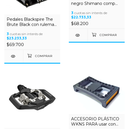
negro Shimano comp
c/rulemanes
3
cuotas sin interés de
$22.733,33
Pedales Blackspire The
$68.200
Brute Black con ruleman
para BMX Enduro All
3
cuotas sin interés de
Mountain
$23.233,33
$69.700
ACCESORIO PLÁSTICO
WKNS PARA usar con