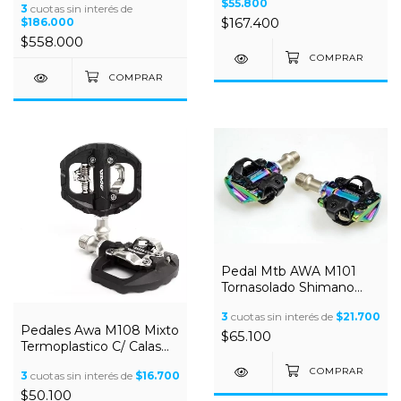
$55.800
3
cuotas sin interés de
Gravel
$167.400
$186.000
$558.000
Pedal Mtb AWA M101
Tornasolado Shimano
comp Roul Sellado
3
cuotas sin interés de
$21.700
Pedales Awa M108 Mixto
$65.100
Termoplastico C/ Calas
Spd Negro
3
cuotas sin interés de
$16.700
$50.100