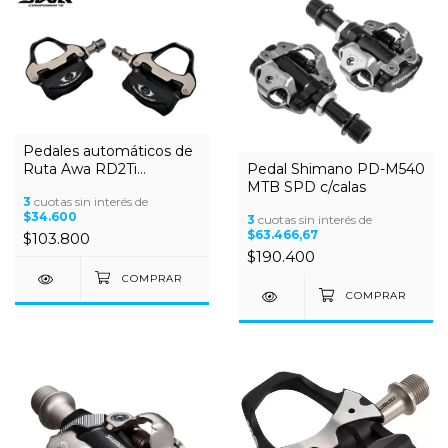
Pedales automáticos de
Pedal Shimano PD-M540
Ruta Awa RD2Ti
MTB SPD c/calas
Aluminio c/eje de Titanio
3
cuotas sin interés de
Roul Sellado+DU®
$34.600
3
cuotas sin interés de
(Shimano Compatible)
$63.466,67
$103.800
$190.400