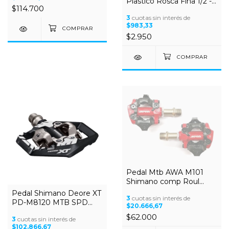
Plastico Rosca Fina 1/2 -
$114.700
Rodado 16/20
3
cuotas sin interés de
$983,33
$2.950
Pedal Mtb AWA M101
Shimano comp Roul
Sellado
Pedal Shimano Deore XT
3
cuotas sin interés de
PD-M8120 MTB SPD
$20.666,67
c/calas
$62.000
3
cuotas sin interés de
$102.866,67