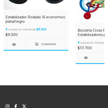
Estabilizador Rodado 16 economico
plata/negro
3
cuotas sin interés de
$3.100
Bicicleta Cross R
$9.300
Estabilizadores pa
3
cuotas sin interés d
$111.700