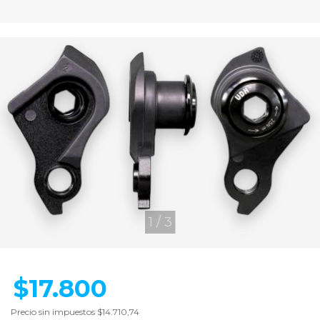
1
/
3
$17.800
Precio sin impuestos
$14.710,74