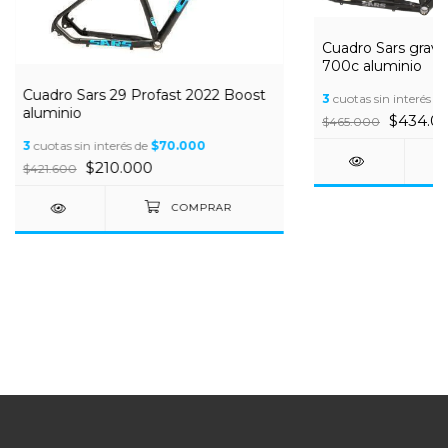
Cuadro Sars grave
700c aluminio
Cuadro Sars 29 Profast 2022 Boost
3
cuotas sin interés d
aluminio
$434.0
$465.000
3
cuotas sin interés de
$70.000
$210.000
$421.600