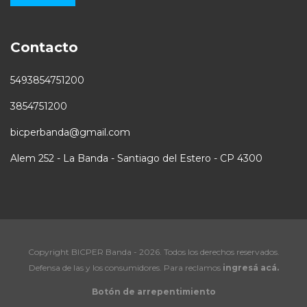
Contacto
5493854751200
3854751200
bicperbanda@gmail.com
Alem 252 - La Banda - Santiago del Estero - CP 4300
Copyright BICPER Banda - 2026. Todos los derechos reservados.
Defensa de las y los consumidores. Para reclamos
ingresá acá.
Botón de arrepentimiento