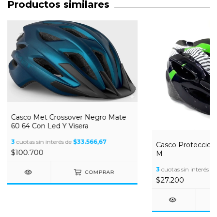
Productos similares
Casco Met Crossover Negro Mate
60 64 Con Led Y Visera
3
cuotas sin interés de
$33.566,67
Casco Proteccion 
$100.700
M
3
cuotas sin interés d
COMPRAR
$27.200