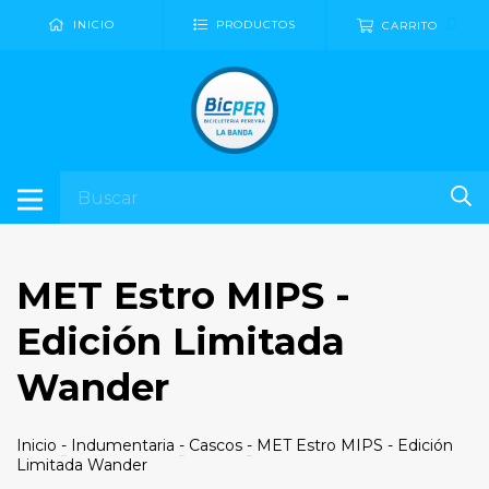
0
INICIO
PRODUCTOS
CARRITO
MET Estro MIPS -
Edición Limitada
Wander
Inicio
-
Indumentaria
-
Cascos
-
MET Estro MIPS - Edición
Limitada Wander