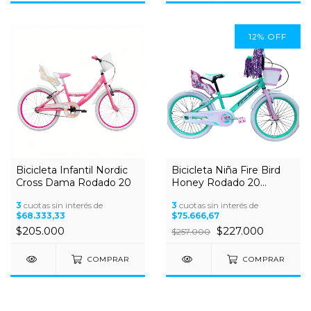
12
%
OFF
Bicicleta Infantil Nordic
Bicicleta Niña Fire Bird
Cross Dama Rodado 20
Honey Rodado 20
Canasto
3
cuotas sin interés de
3
cuotas sin interés de
$68.333,33
$75.666,67
$205.000
$227.000
$257.000
COMPRAR
COMPRAR