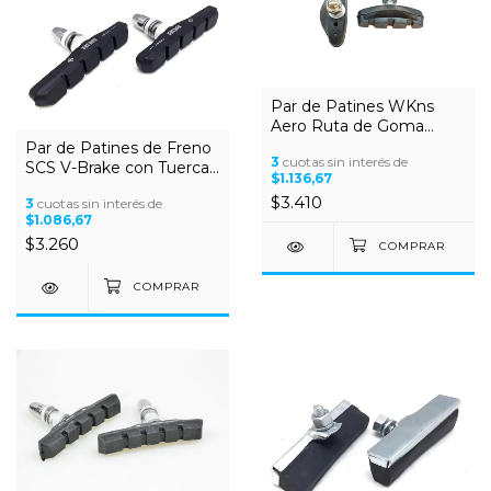
Par de Patines WKns
Aero Ruta de Goma
50mm
Par de Patines de Freno
3
cuotas sin interés de
SCS V-Brake con Tuerca
$1.136,67
y arandela
$3.410
3
cuotas sin interés de
$1.086,67
$3.260