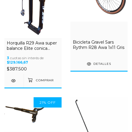
Bicicleta Gravel Sars
Horquilla R29 Awa super
Rythm R28 Awa 1x11 Gris
balance Elite conica
15x100
3
cuotas sin interés de
$129.166,67
DETALLES
$387.500
21
%
OFF