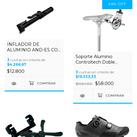
46
%
OFF
INFLADOR DE
ALUMINIO AND-ES CON
PALANQUITA DE
Soporte Aluminio
3
cuotas sin interés de
CIERRE SOLO APTO
Controltech Doble
$4.266,67
VALVULA AUTO
Portacaramanolas al riel
$12.800
3
cuotas sin interés de
del Asiento
$19.333,33
$58.000
$106.900