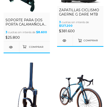
ZAPATILLAS CICLISMO
GAERNE G DARE MTB
SOPORTE PARA DOS
3
cuotas sin interés de
PORTA CALAMAÑOLAS
$127.200
SARS
$381.600
3
cuotas sin interés de
$8.600
$25.800
COMPRAR