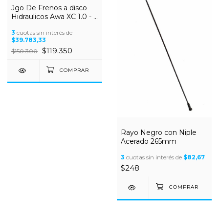
Jgo De Frenos a disco
Hidraulicos Awa XC 1.0 - 4
Pistones
3
cuotas sin interés de
$39.783,33
$119.350
$150.300
Rayo Negro con Niple
Acerado 265mm
3
cuotas sin interés de
$82,67
$248